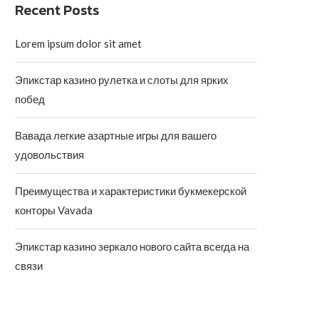
Recent Posts
Lorem ipsum dolor sit amet
Эпикстар казино рулетка и слоты для ярких
побед
Вавада легкие азартные игры для вашего
удовольствия
Преимущества и характеристики букмекерской
конторы Vavada
Эпикстар казино зеркало нового сайта всегда на
связи