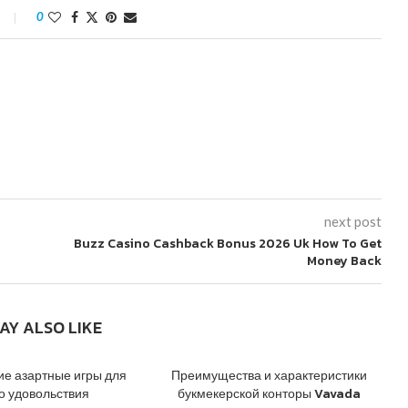
0
next post
Buzz Casino Cashback Bonus 2026 Uk How To Get
Money Back
AY ALSO LIKE
ие азартные игры для
Преимущества и характеристики
о удовольствия
букмекерской конторы Vavada