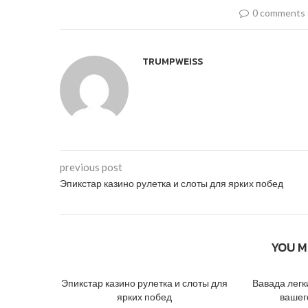
0 comments
TRUMPWEISS
previous post
Эпикстар казино рулетка и слоты для ярких побед
YOU M
Эпикстар казино рулетка и слоты для
Вавада легк
ярких побед
вашег