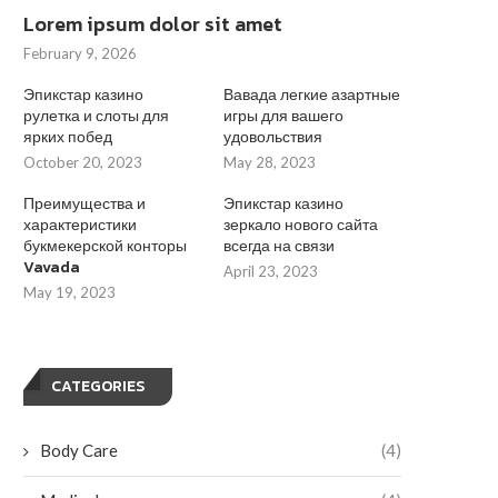
Lorem ipsum dolor sit amet
February 9, 2026
Эпикстар казино
Вавада легкие азартные
рулетка и слоты для
игры для вашего
ярких побед
удовольствия
October 20, 2023
May 28, 2023
Преимущества и
Эпикстар казино
характеристики
зеркало нового сайта
букмекерской конторы
всегда на связи
Vavada
April 23, 2023
May 19, 2023
CATEGORIES
Body Care
(4)