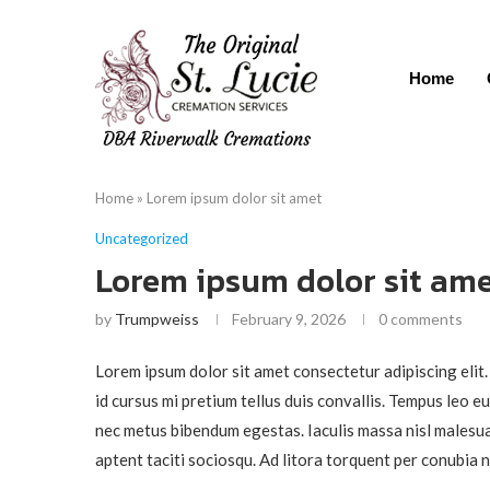
Home
Home
»
Lorem ipsum dolor sit amet
Uncategorized
Lorem ipsum dolor sit am
by
Trumpweiss
February 9, 2026
0 comments
Lorem ipsum dolor sit amet consectetur adipiscing elit.
id cursus mi pretium tellus duis convallis. Tempus leo e
nec metus bibendum egestas. Iaculis massa nisl malesua
aptent taciti sociosqu. Ad litora torquent per conubia