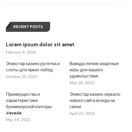
RECENT POSTS
Lorem ipsum dolor sit amet
February 9, 2026
Эпикстар казино рулетка и
Вавада легкие азартные
слоты для ярких побед
игры для вашего
удовольствия
October 20, 2023
May 28, 2023
Преимущества и
Эпикстар казино зеркало
характеристики
нового сайта всегда на
букмекерской конторы
связи
Vavada
April 23, 2023
May 19, 2023